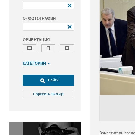
№ ФОТОГРАФИИ
ОРИЕНТАЦИЯ
КАТЕГОРИИ
Армия и ВПК
Досуг, туризм и отдых
Найти
Культура
Медицина
Сбросить фильтр
Наука
Образование
Общество
Окружающая среда
Политика
Заместитель предс