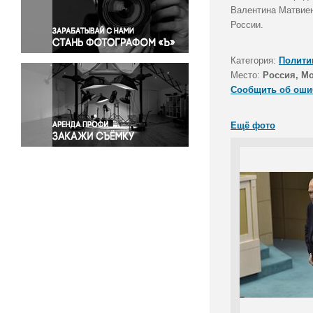
Правосудие
Валентина Матвиен
России.
Происшествия и конфликты
Религия
Категория:
Полити
Светская жизнь
Место:
Россия, М
Спорт
Сообщить об оши
Экология
Экономика и бизнес
Ещё фото