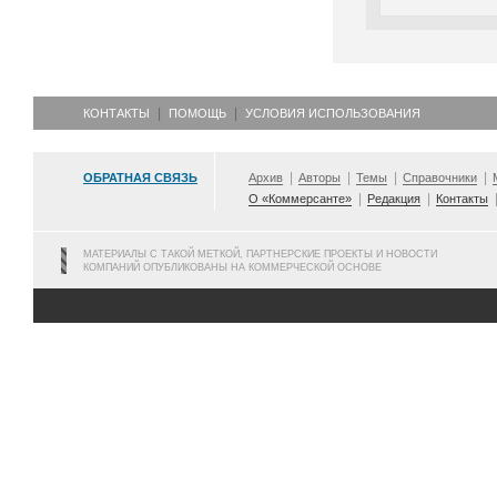
КОНТАКТЫ
ПОМОЩЬ
УСЛОВИЯ ИСПОЛЬЗОВАНИЯ
ОБРАТНАЯ СВЯЗЬ
Архив
Авторы
Темы
Справочники
О «Коммерсанте»
Редакция
Контакты
МАТЕРИАЛЫ С ТАКОЙ МЕТКОЙ, ПАРТНЕРСКИЕ ПРОЕКТЫ И НОВОСТИ
КОМПАНИЙ ОПУБЛИКОВАНЫ НА КОММЕРЧЕСКОЙ ОСНОВЕ