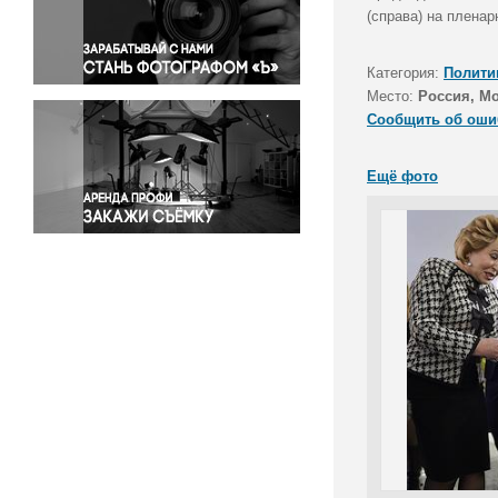
Правосудие
(справа) на плена
Происшествия и конфликты
Религия
Категория:
Полити
Место:
Россия, М
Светская жизнь
Сообщить об оши
Спорт
Экология
Ещё фото
Экономика и бизнес