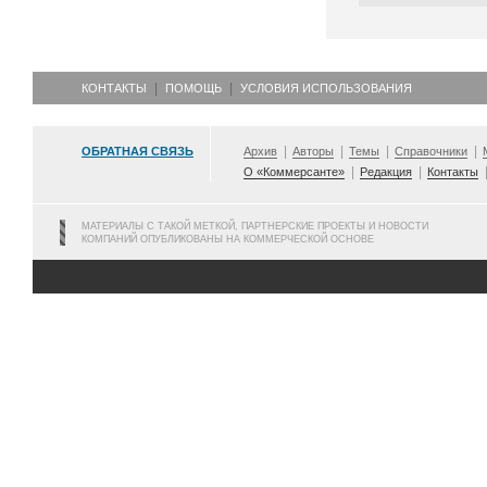
КОНТАКТЫ
ПОМОЩЬ
УСЛОВИЯ ИСПОЛЬЗОВАНИЯ
ОБРАТНАЯ СВЯЗЬ
Архив
Авторы
Темы
Справочники
О «Коммерсанте»
Редакция
Контакты
МАТЕРИАЛЫ С ТАКОЙ МЕТКОЙ, ПАРТНЕРСКИЕ ПРОЕКТЫ И НОВОСТИ
КОМПАНИЙ ОПУБЛИКОВАНЫ НА КОММЕРЧЕСКОЙ ОСНОВЕ