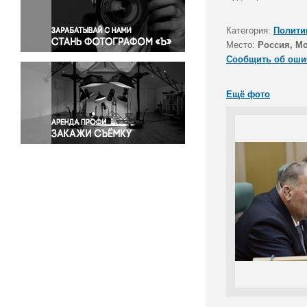
Правосудие
Происшествия и конфликты
Категория:
Полити
Религия
Место:
Россия, М
Сообщить об оши
Светская жизнь
Спорт
Ещё фото
Экология
Экономика и бизнес