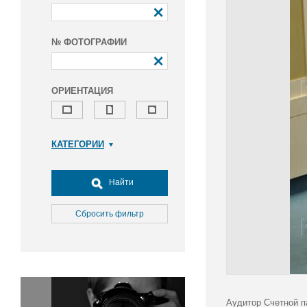
№ ФОТОГРАФИИ
ОРИЕНТАЦИЯ
КАТЕГОРИИ
Армия и ВПК
Досуг, туризм и отдых
Найти
Культура
Медицина
Сбросить фильтр
Наука
Образование
Общество
Окружающая среда
Политика
Аудитор Счетной п