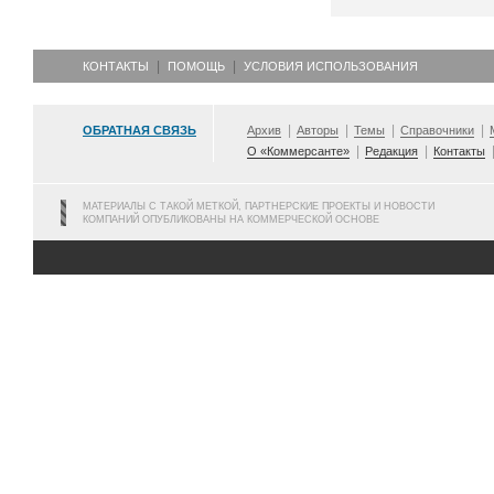
КОНТАКТЫ
ПОМОЩЬ
УСЛОВИЯ ИСПОЛЬЗОВАНИЯ
ОБРАТНАЯ СВЯЗЬ
Архив
Авторы
Темы
Справочники
О «Коммерсанте»
Редакция
Контакты
МАТЕРИАЛЫ С ТАКОЙ МЕТКОЙ, ПАРТНЕРСКИЕ ПРОЕКТЫ И НОВОСТИ
КОМПАНИЙ ОПУБЛИКОВАНЫ НА КОММЕРЧЕСКОЙ ОСНОВЕ