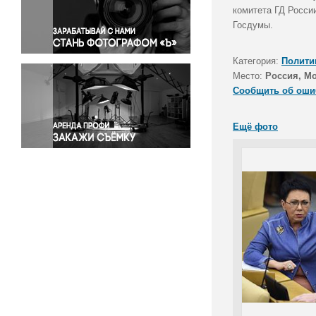
Правосудие
комитета ГД Росси
Госдумы.
Происшествия и конфликты
Религия
Категория:
Полити
Светская жизнь
Место:
Россия, М
Спорт
Сообщить об оши
Экология
Экономика и бизнес
Ещё фото