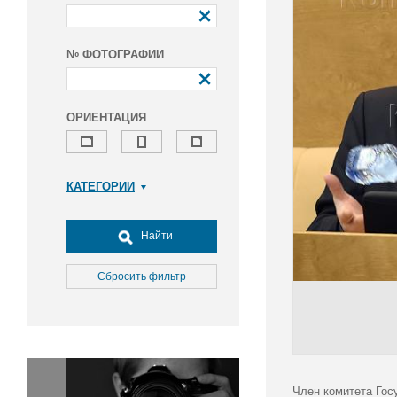
№ ФОТОГРАФИИ
ОРИЕНТАЦИЯ
КАТЕГОРИИ
Армия и ВПК
Досуг, туризм и отдых
Найти
Культура
Медицина
Сбросить фильтр
Наука
Образование
Общество
Окружающая среда
Политика
Член комитета Гос