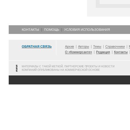
КОНТАКТЫ
ПОМОЩЬ
УСЛОВИЯ ИСПОЛЬЗОВАНИЯ
ОБРАТНАЯ СВЯЗЬ
Архив
Авторы
Темы
Справочники
О «Коммерсанте»
Редакция
Контакты
МАТЕРИАЛЫ С ТАКОЙ МЕТКОЙ, ПАРТНЕРСКИЕ ПРОЕКТЫ И НОВОСТИ
КОМПАНИЙ ОПУБЛИКОВАНЫ НА КОММЕРЧЕСКОЙ ОСНОВЕ