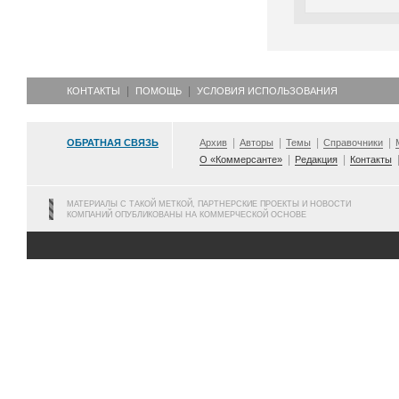
КОНТАКТЫ
ПОМОЩЬ
УСЛОВИЯ ИСПОЛЬЗОВАНИЯ
ОБРАТНАЯ СВЯЗЬ
Архив
Авторы
Темы
Справочники
О «Коммерсанте»
Редакция
Контакты
МАТЕРИАЛЫ С ТАКОЙ МЕТКОЙ, ПАРТНЕРСКИЕ ПРОЕКТЫ И НОВОСТИ
КОМПАНИЙ ОПУБЛИКОВАНЫ НА КОММЕРЧЕСКОЙ ОСНОВЕ