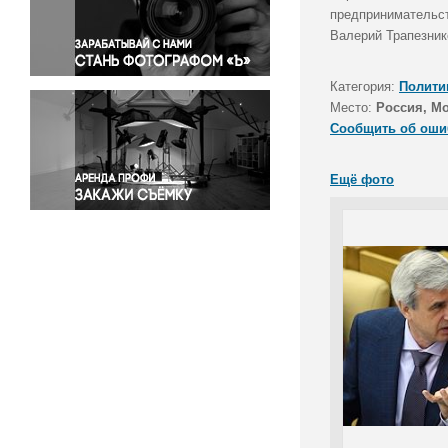
Правосудие
предпринимательст
Валерий Трапезник
Происшествия и конфликты
Религия
Категория:
Полити
Светская жизнь
Место:
Россия, М
Спорт
Сообщить об оши
Экология
Экономика и бизнес
Ещё фото