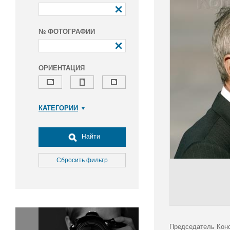
№ ФОТОГРАФИИ
ОРИЕНТАЦИЯ
КАТЕГОРИИ
Армия и ВПК
Досуг, туризм и отдых
Найти
Культура
Медицина
Сбросить фильтр
Наука
Образование
Общество
Окружающая среда
Политика
Председатель Конс