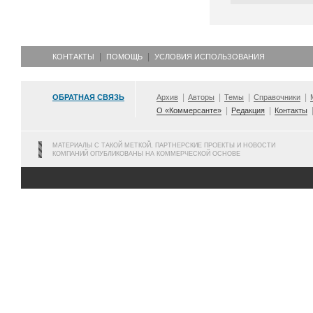
КОНТАКТЫ
ПОМОЩЬ
УСЛОВИЯ ИСПОЛЬЗОВАНИЯ
ОБРАТНАЯ СВЯЗЬ
Архив
Авторы
Темы
Справочники
О «Коммерсанте»
Редакция
Контакты
МАТЕРИАЛЫ С ТАКОЙ МЕТКОЙ, ПАРТНЕРСКИЕ ПРОЕКТЫ И НОВОСТИ
КОМПАНИЙ ОПУБЛИКОВАНЫ НА КОММЕРЧЕСКОЙ ОСНОВЕ