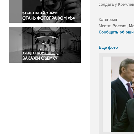
Правосудие
солдата у Кремлев
Происшествия и конфликты
Религия
Категория:
Место:
Россия, М
Светская жизнь
Сообщить об оши
Спорт
Экология
Ещё фото
Экономика и бизнес