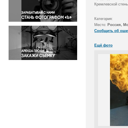
Правосудие
Кремлевской стены
Происшествия и конфликты
Религия
Категория:
Место:
Россия, М
Светская жизнь
Сообщить об оши
Спорт
Экология
Ещё фото
Экономика и бизнес