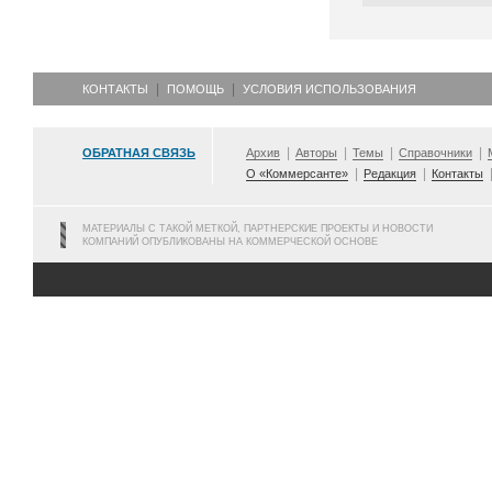
КОНТАКТЫ
ПОМОЩЬ
УСЛОВИЯ ИСПОЛЬЗОВАНИЯ
ОБРАТНАЯ СВЯЗЬ
Архив
Авторы
Темы
Справочники
О «Коммерсанте»
Редакция
Контакты
МАТЕРИАЛЫ С ТАКОЙ МЕТКОЙ, ПАРТНЕРСКИЕ ПРОЕКТЫ И НОВОСТИ
КОМПАНИЙ ОПУБЛИКОВАНЫ НА КОММЕРЧЕСКОЙ ОСНОВЕ