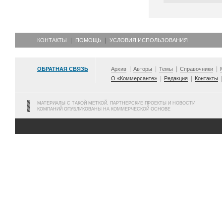
КОНТАКТЫ
ПОМОЩЬ
УСЛОВИЯ ИСПОЛЬЗОВАНИЯ
ОБРАТНАЯ СВЯЗЬ
Архив
Авторы
Темы
Справочники
О «Коммерсанте»
Редакция
Контакты
МАТЕРИАЛЫ С ТАКОЙ МЕТКОЙ, ПАРТНЕРСКИЕ ПРОЕКТЫ И НОВОСТИ
КОМПАНИЙ ОПУБЛИКОВАНЫ НА КОММЕРЧЕСКОЙ ОСНОВЕ