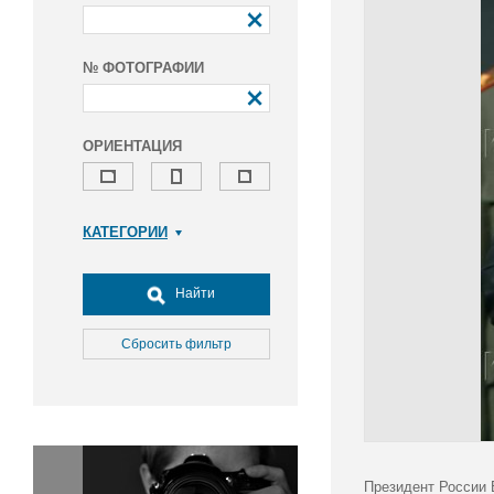
№ ФОТОГРАФИИ
ОРИЕНТАЦИЯ
КАТЕГОРИИ
Армия и ВПК
Досуг, туризм и отдых
Найти
Культура
Медицина
Сбросить фильтр
Наука
Образование
Общество
Окружающая среда
Политика
Президент России 