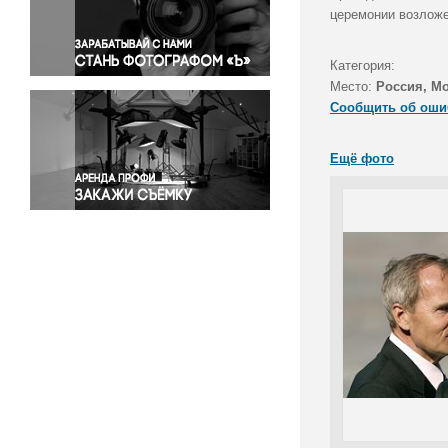
Правосудие
церемонии возложе
Происшествия и конфликты
Религия
Категория:
Место:
Россия, М
Светская жизнь
Сообщить об оши
Спорт
Экология
Ещё фото
Экономика и бизнес