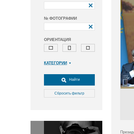
№ ФОТОГРАФИИ
ОРИЕНТАЦИЯ
КАТЕГОРИИ
Армия и ВПК
Досуг, туризм и отдых
Найти
Культура
Медицина
Сбросить фильтр
Наука
Образование
Общество
Окружающая среда
Политика
Презид