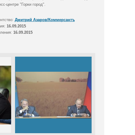
с-центре "Горки город".
ентство:
Дмитрий Азаров/Коммерсантъ
тия:
16.09.2015
вления:
16.09.2015