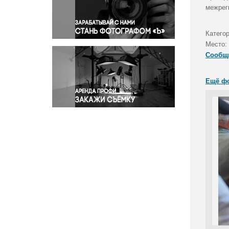
Правосудие
межрег
Происшествия и конфликты
Религия
Катего
Место:
Светская жизнь
Сообщ
Спорт
Экология
Ещё ф
Экономика и бизнес