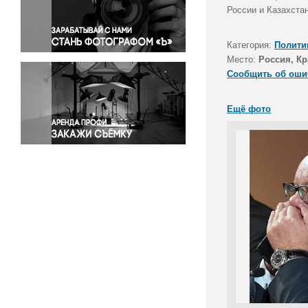
Правосудие
России и Казахстан
Происшествия и конфликты
Религия
Категория:
Полити
Место:
Россия, Кр
Светская жизнь
Сообщить об оши
Спорт
Экология
Ещё фото
Экономика и бизнес