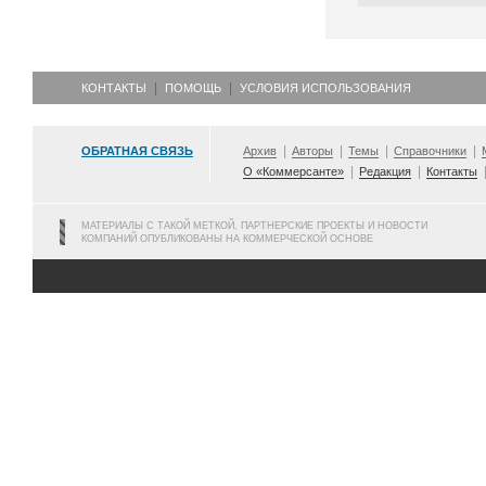
КОНТАКТЫ
ПОМОЩЬ
УСЛОВИЯ ИСПОЛЬЗОВАНИЯ
ОБРАТНАЯ СВЯЗЬ
Архив
Авторы
Темы
Справочники
О «Коммерсанте»
Редакция
Контакты
МАТЕРИАЛЫ С ТАКОЙ МЕТКОЙ, ПАРТНЕРСКИЕ ПРОЕКТЫ И НОВОСТИ
КОМПАНИЙ ОПУБЛИКОВАНЫ НА КОММЕРЧЕСКОЙ ОСНОВЕ