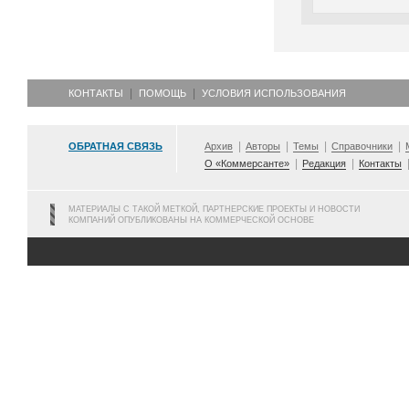
КОНТАКТЫ
ПОМОЩЬ
УСЛОВИЯ ИСПОЛЬЗОВАНИЯ
ОБРАТНАЯ СВЯЗЬ
Архив
Авторы
Темы
Справочники
О «Коммерсанте»
Редакция
Контакты
МАТЕРИАЛЫ С ТАКОЙ МЕТКОЙ, ПАРТНЕРСКИЕ ПРОЕКТЫ И НОВОСТИ
КОМПАНИЙ ОПУБЛИКОВАНЫ НА КОММЕРЧЕСКОЙ ОСНОВЕ