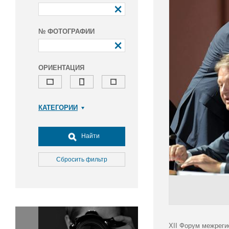
№ ФОТОГРАФИИ
ОРИЕНТАЦИЯ
КАТЕГОРИИ
Армия и ВПК
Досуг, туризм и отдых
Найти
Культура
Медицина
Сбросить фильтр
Наука
Образование
Общество
Окружающая среда
Политика
XII Форум межреги