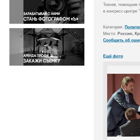
Правосудие
Ткачев, помощник 
в конгресс-центре "
Происшествия и конфликты
Религия
Категория:
Полити
Светская жизнь
Место:
Россия, Кр
Спорт
Сообщить об оши
Экология
Экономика и бизнес
Ещё фото