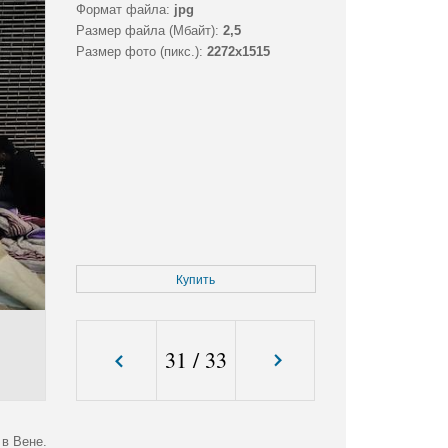
Формат файла:
jpg
Размер файла (Мбайт):
2,5
Размер фото (пикс.):
2272x1515
Купить
31
/
33
в Вене.