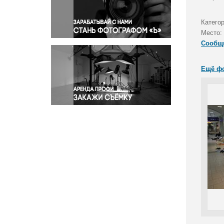
Правосудие
Происшествия и конфликты
Катего
Религия
Место:
Сообщ
Светская жизнь
Спорт
Ещё ф
Экология
Экономика и бизнес