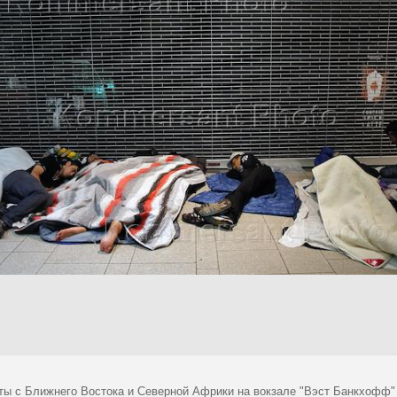
ты с Ближнего Востока и Северной Африки на вокзале "Вэст Банкхофф" 