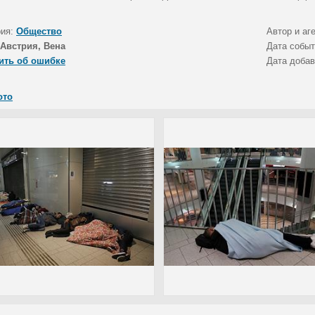
рия:
Общество
Автор и аг
Австрия, Вена
Дата собы
ить об ошибке
Дата доба
ото