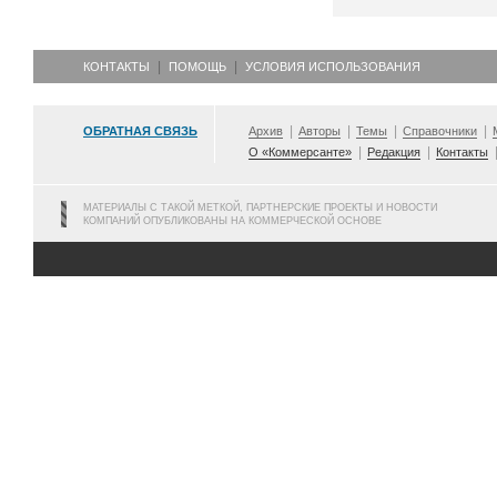
КОНТАКТЫ
ПОМОЩЬ
УСЛОВИЯ ИСПОЛЬЗОВАНИЯ
ОБРАТНАЯ СВЯЗЬ
Архив
Авторы
Темы
Справочники
О «Коммерсанте»
Редакция
Контакты
МАТЕРИАЛЫ С ТАКОЙ МЕТКОЙ, ПАРТНЕРСКИЕ ПРОЕКТЫ И НОВОСТИ
КОМПАНИЙ ОПУБЛИКОВАНЫ НА КОММЕРЧЕСКОЙ ОСНОВЕ