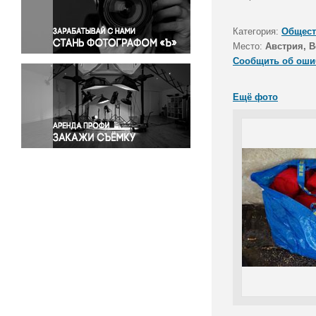
Правосудие
Происшествия и конфликты
Категория:
Общест
Религия
Место:
Австрия, В
Сообщить об оши
Светская жизнь
Спорт
Ещё фото
Экология
Экономика и бизнес