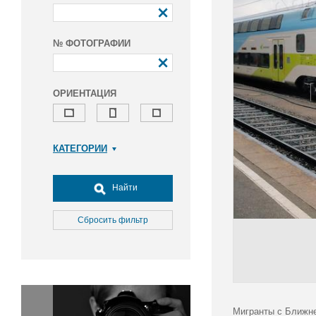
№ ФОТОГРАФИИ
ОРИЕНТАЦИЯ
КАТЕГОРИИ
Армия и ВПК
Досуг, туризм и отдых
Найти
Культура
Медицина
Сбросить фильтр
Наука
Образование
Общество
Окружающая среда
Политика
Мигранты с Ближне