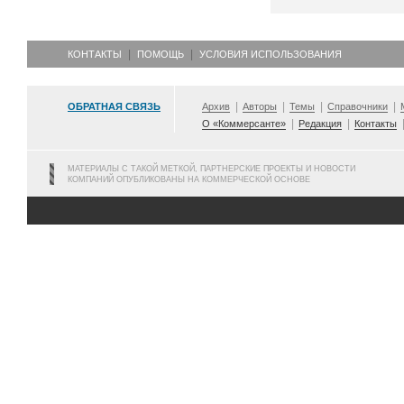
КОНТАКТЫ
ПОМОЩЬ
УСЛОВИЯ ИСПОЛЬЗОВАНИЯ
ОБРАТНАЯ СВЯЗЬ
Архив
Авторы
Темы
Справочники
О «Коммерсанте»
Редакция
Контакты
МАТЕРИАЛЫ С ТАКОЙ МЕТКОЙ, ПАРТНЕРСКИЕ ПРОЕКТЫ И НОВОСТИ
КОМПАНИЙ ОПУБЛИКОВАНЫ НА КОММЕРЧЕСКОЙ ОСНОВЕ