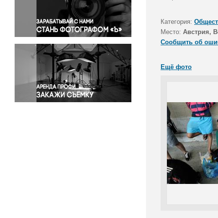
Правосудие
Происшествия и конфликты
Категория:
Общест
Религия
Место:
Австрия, В
Сообщить об оши
Светская жизнь
Спорт
Ещё фото
Экология
Экономика и бизнес