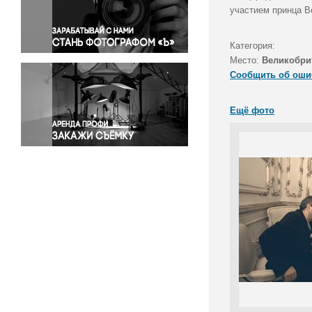
Правосудие
участием принца В
Происшествия и конфликты
Религия
Категория:
Место:
Великобри
Светская жизнь
Сообщить об оши
Спорт
Экология
Ещё фото
Экономика и бизнес