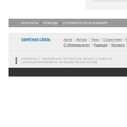
КОНТАКТЫ
ПОМОЩЬ
УСЛОВИЯ ИСПОЛЬЗОВАНИЯ
ОБРАТНАЯ СВЯЗЬ
Архив
Авторы
Темы
Справочники
О «Коммерсанте»
Редакция
Контакты
МАТЕРИАЛЫ С ТАКОЙ МЕТКОЙ, ПАРТНЕРСКИЕ ПРОЕКТЫ И НОВОСТИ
КОМПАНИЙ ОПУБЛИКОВАНЫ НА КОММЕРЧЕСКОЙ ОСНОВЕ