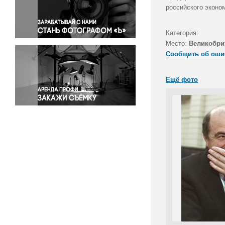
Правосудие
российского эконо
Происшествия и конфликты
Религия
Категория:
Место:
Великобри
Светская жизнь
Сообщить об оши
Спорт
Экология
Ещё фото
Экономика и бизнес