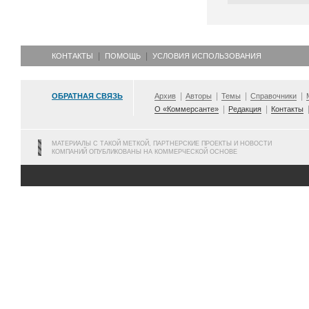
КОНТАКТЫ
ПОМОЩЬ
УСЛОВИЯ ИСПОЛЬЗОВАНИЯ
ОБРАТНАЯ СВЯЗЬ
Архив
Авторы
Темы
Справочники
О «Коммерсанте»
Редакция
Контакты
МАТЕРИАЛЫ С ТАКОЙ МЕТКОЙ, ПАРТНЕРСКИЕ ПРОЕКТЫ И НОВОСТИ
КОМПАНИЙ ОПУБЛИКОВАНЫ НА КОММЕРЧЕСКОЙ ОСНОВЕ