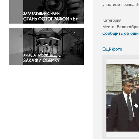
Правосудие
участием принца В
Происшествия и конфликты
Религия
Категория:
Место:
Великобри
Светская жизнь
Сообщить об оши
Спорт
Экология
Ещё фото
Экономика и бизнес