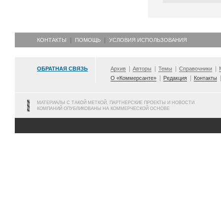
КОНТАКТЫ
ПОМОЩЬ
УСЛОВИЯ ИСПОЛЬЗОВАНИЯ
ОБРАТНАЯ СВЯЗЬ
Архив
Авторы
Темы
Справочники
О «Коммерсанте»
Редакция
Контакты
МАТЕРИАЛЫ С ТАКОЙ МЕТКОЙ, ПАРТНЕРСКИЕ ПРОЕКТЫ И НОВОСТИ
КОМПАНИЙ ОПУБЛИКОВАНЫ НА КОММЕРЧЕСКОЙ ОСНОВЕ