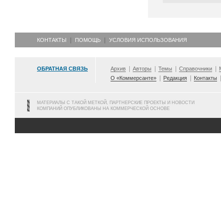
КОНТАКТЫ
ПОМОЩЬ
УСЛОВИЯ ИСПОЛЬЗОВАНИЯ
ОБРАТНАЯ СВЯЗЬ
Архив
Авторы
Темы
Справочники
О «Коммерсанте»
Редакция
Контакты
МАТЕРИАЛЫ С ТАКОЙ МЕТКОЙ, ПАРТНЕРСКИЕ ПРОЕКТЫ И НОВОСТИ
КОМПАНИЙ ОПУБЛИКОВАНЫ НА КОММЕРЧЕСКОЙ ОСНОВЕ