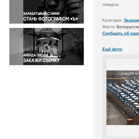
Правосудие
повидла.
Происшествия и конфликты
Религия
Категория:
Эконом
Место:
Белорусси
Светская жизнь
Сообщить об оши
Спорт
Экология
Ещё фото
Экономика и бизнес