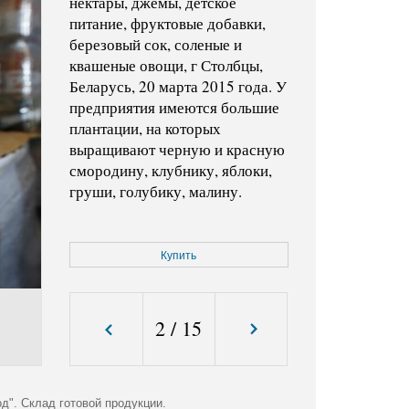
нектары, джемы, детское
питание, фруктовые добавки,
березовый сок, соленые и
квашеные овощи, г Столбцы,
Беларусь, 20 марта 2015 года. У
предприятия имеются большие
плантации, на которых
выращивают черную и красную
смородину, клубнику, яблоки,
груши, голубику, малину.
Код фото:
KMO_147623_00007_1
Купить
Формат файла:
jpg
Размер файла (Мбайт):
2,2
Размер фото (пикс.):
4134x2836
2
/
15
". Склад готовой продукции.