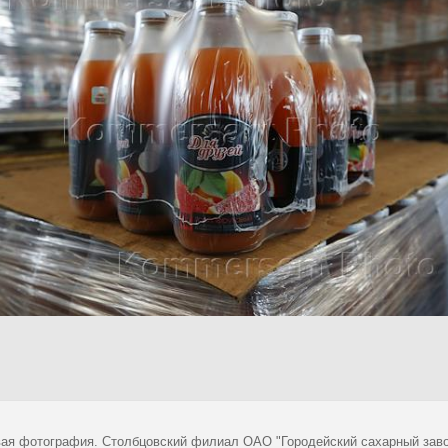
ая фотография. Столбцовский филиал ОАО "Городейский сахарный завод