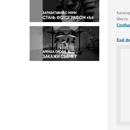
Правосудие
Происшествия и конфликты
Катего
Религия
Место:
Сообщ
Светская жизнь
Спорт
Ещё ф
Экология
Экономика и бизнес