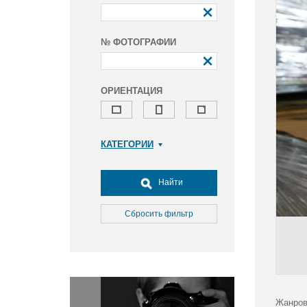
№ ФОТОГРАФИИ
ОРИЕНТАЦИЯ
КАТЕГОРИИ
Армия и ВПК
Досуг, туризм и отдых
Найти
Культура
Медицина
Сбросить фильтр
Наука
Образование
Общество
Окружающая среда
Политика
Жанров