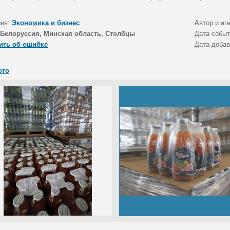
рия:
Экономика и бизнес
Автор и аг
Белоруссия, Минская область, Столбцы
Дата собы
ить об ошибке
Дата доба
ото