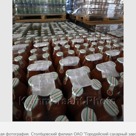
ая фотография. Столбцовский филиал ОАО "Городейский сахарный завод