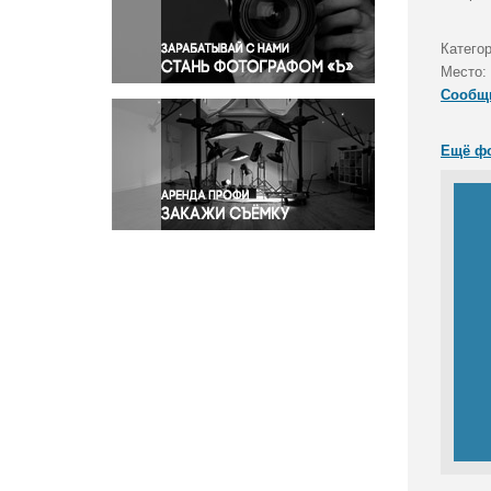
Правосудие
Происшествия и конфликты
Катего
Религия
Место:
Сообщ
Светская жизнь
Спорт
Ещё ф
Экология
Экономика и бизнес