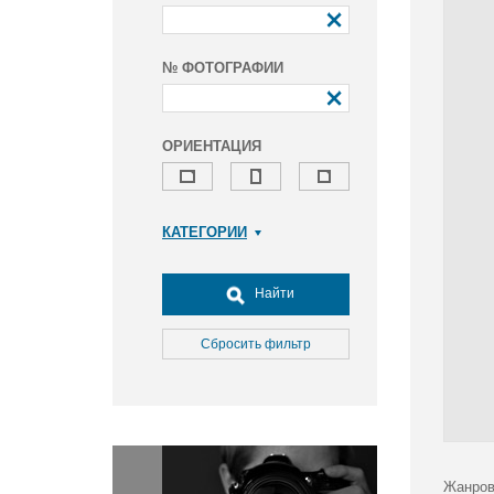
№ ФОТОГРАФИИ
ОРИЕНТАЦИЯ
КАТЕГОРИИ
Армия и ВПК
Досуг, туризм и отдых
Найти
Культура
Медицина
Сбросить фильтр
Наука
Образование
Общество
Окружающая среда
Политика
Жанров