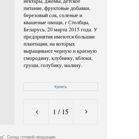
нектары, джемы, детское
питание, фруктовые добавки,
березовый сок, соленые и
квашеные овощи, г Столбцы,
Беларусь, 20 марта 2015 года. У
предприятия имеются большие
плантации, на которых
выращивают черную и красную
смородину, клубнику, яблоки,
груши, голубику, малину.
Код фото:
KMO_147623_00004_1
Купить
Формат файла:
jpg
Размер файла (Мбайт):
2,9
Размер фото (пикс.):
3046x4473
1
/
15
". Склад готовой продукции.