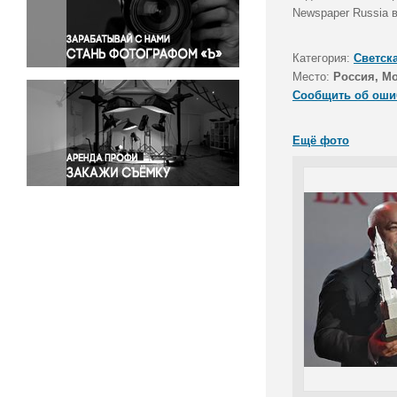
Правосудие
Newspaper Russia 
Происшествия и конфликты
Религия
Категория:
Светск
Место:
Россия, М
Светская жизнь
Сообщить об оши
Спорт
Экология
Ещё фото
Экономика и бизнес