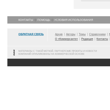
КОНТАКТЫ
ПОМОЩЬ
УСЛОВИЯ ИСПОЛЬЗОВАНИЯ
ОБРАТНАЯ СВЯЗЬ
Архив
Авторы
Темы
Справочники
О «Коммерсанте»
Редакция
Контакты
МАТЕРИАЛЫ С ТАКОЙ МЕТКОЙ, ПАРТНЕРСКИЕ ПРОЕКТЫ И НОВОСТИ
КОМПАНИЙ ОПУБЛИКОВАНЫ НА КОММЕРЧЕСКОЙ ОСНОВЕ