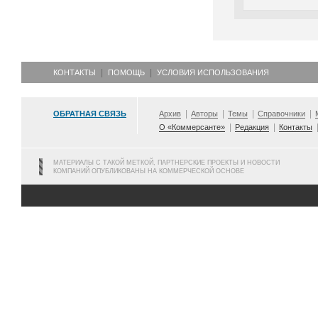
КОНТАКТЫ
ПОМОЩЬ
УСЛОВИЯ ИСПОЛЬЗОВАНИЯ
ОБРАТНАЯ СВЯЗЬ
Архив
Авторы
Темы
Справочники
О «Коммерсанте»
Редакция
Контакты
МАТЕРИАЛЫ С ТАКОЙ МЕТКОЙ, ПАРТНЕРСКИЕ ПРОЕКТЫ И НОВОСТИ
КОМПАНИЙ ОПУБЛИКОВАНЫ НА КОММЕРЧЕСКОЙ ОСНОВЕ