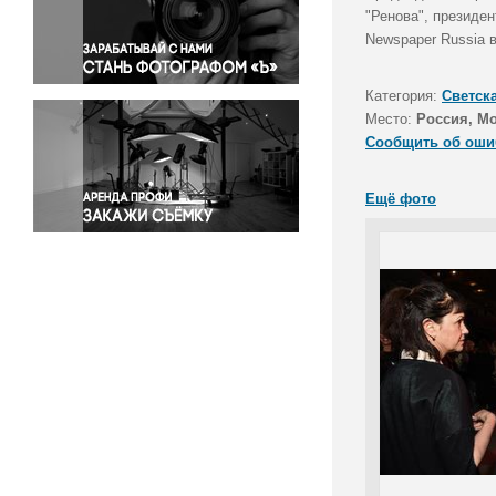
Правосудие
"Ренова", президен
Newspaper Russia 
Происшествия и конфликты
Религия
Категория:
Светск
Светская жизнь
Место:
Россия, М
Спорт
Сообщить об оши
Экология
Экономика и бизнес
Ещё фото