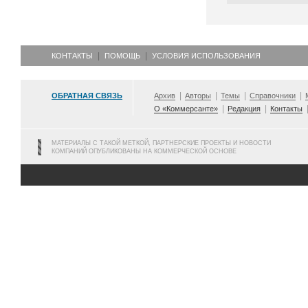
КОНТАКТЫ
ПОМОЩЬ
УСЛОВИЯ ИСПОЛЬЗОВАНИЯ
ОБРАТНАЯ СВЯЗЬ
Архив
Авторы
Темы
Справочники
О «Коммерсанте»
Редакция
Контакты
МАТЕРИАЛЫ С ТАКОЙ МЕТКОЙ, ПАРТНЕРСКИЕ ПРОЕКТЫ И НОВОСТИ
КОМПАНИЙ ОПУБЛИКОВАНЫ НА КОММЕРЧЕСКОЙ ОСНОВЕ