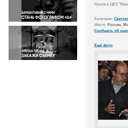
Правосудие
Russia в ЦВЗ "Ман
Происшествия и конфликты
Религия
Категория:
Светск
Место:
Россия, М
Светская жизнь
Сообщить об оши
Спорт
Экология
Ещё фото
Экономика и бизнес