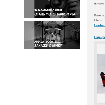
Правосудие
прилет
Происшествия и конфликты
Религия
Катего
Место:
Светская жизнь
Сообщ
Спорт
Экология
Ещё ф
Экономика и бизнес