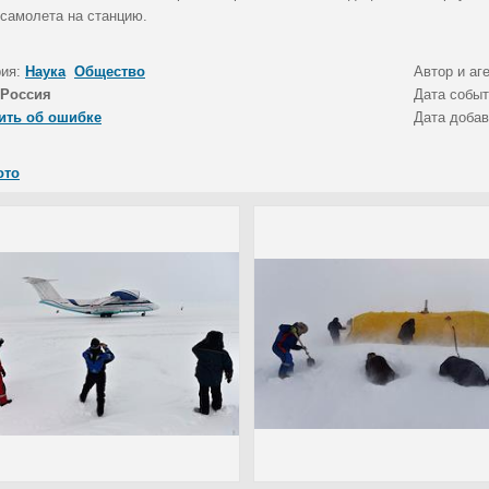
 самолета на станцию.
рия:
Наука
Общество
Автор и аг
Россия
Дата собы
ить об ошибке
Дата доба
ото