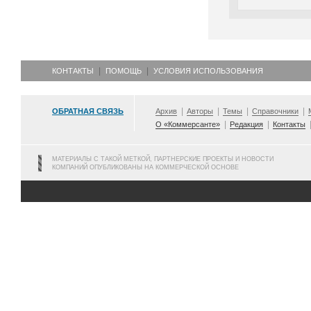
КОНТАКТЫ
ПОМОЩЬ
УСЛОВИЯ ИСПОЛЬЗОВАНИЯ
ОБРАТНАЯ СВЯЗЬ
Архив
Авторы
Темы
Справочники
О «Коммерсанте»
Редакция
Контакты
МАТЕРИАЛЫ С ТАКОЙ МЕТКОЙ, ПАРТНЕРСКИЕ ПРОЕКТЫ И НОВОСТИ
КОМПАНИЙ ОПУБЛИКОВАНЫ НА КОММЕРЧЕСКОЙ ОСНОВЕ