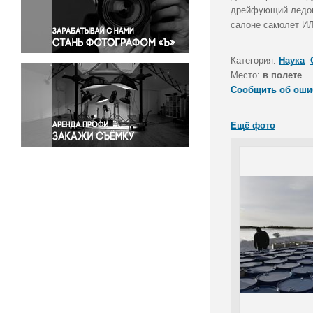
Правосудие
дрейфующий ледовы
салоне самолет И
Происшествия и конфликты
Религия
Категория:
Наука
Светская жизнь
Место:
в полете
Спорт
Сообщить об оши
Экология
Экономика и бизнес
Ещё фото