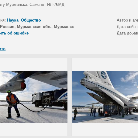
рту Мурманска. Самолет ИЛ-76МД.
рия:
Наука
Общество
Автор и аг
Россия, Мурманская обл., Мурманск
Дата собы
ить об ошибке
Дата доба
ото