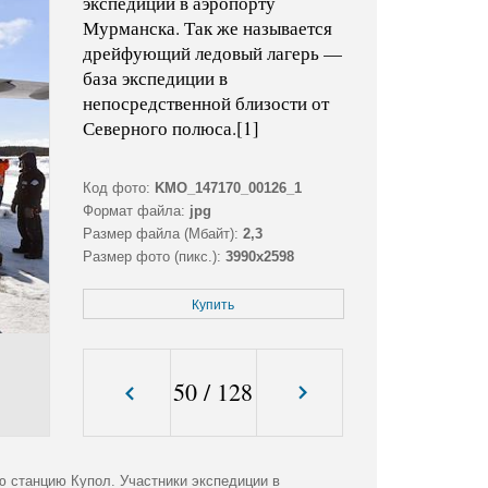
экспедиции в аэропорту
Мурманска. Так же называется
дрейфующий ледовый лагерь —
база экспедиции в
непосредственной близости от
Северного полюса.[1]
Код фото:
KMO_147170_00126_1
Формат файла:
jpg
Размер файла (Мбайт):
2,3
Размер фото (пикс.):
3990x2598
Купить
50
/
128
ю станцию Купол. Участники экспедиции в