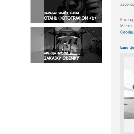
Правосудие
аэропо
Происшествия и конфликты
Религия
Катего
Место:
Светская жизнь
Сообщ
Спорт
Экология
Ещё ф
Экономика и бизнес