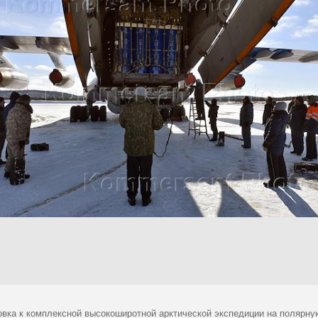
овка к комплексной высокоширотной арктической экспедиции на полярну