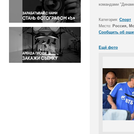
Правосудие
командами "Динамо
Происшествия и конфликты
Религия
Категория:
Спорт
Место:
Россия, Мо
Светская жизнь
Сообщить об оши
Спорт
Экология
Ещё фото
Экономика и бизнес