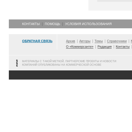
КОНТАКТЫ
ПОМОЩЬ
УСЛОВИЯ ИСПОЛЬЗОВАНИЯ
ОБРАТНАЯ СВЯЗЬ
Архив
Авторы
Темы
Справочники
О «Коммерсанте»
Редакция
Контакты
МАТЕРИАЛЫ С ТАКОЙ МЕТКОЙ, ПАРТНЕРСКИЕ ПРОЕКТЫ И НОВОСТИ
КОМПАНИЙ ОПУБЛИКОВАНЫ НА КОММЕРЧЕСКОЙ ОСНОВЕ