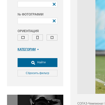
№ ФОТОГРАФИИ
ОРИЕНТАЦИЯ
КАТЕГОРИИ
Армия и ВПК
Досуг, туризм и отдых
Найти
Культура
Медицина
Сбросить фильтр
Наука
Образование
Общество
Окружающая среда
Политика
СОГАЗ-Чемпионат Р