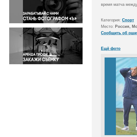
Правосудие
время матча между
Происшествия и конфликты
Религия
Категория:
Спорт
Место:
Россия, Мо
Светская жизнь
Сообщить об оши
Спорт
Экология
Ещё фото
Экономика и бизнес