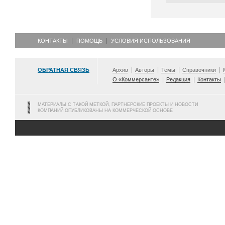
КОНТАКТЫ
ПОМОЩЬ
УСЛОВИЯ ИСПОЛЬЗОВАНИЯ
ОБРАТНАЯ СВЯЗЬ
Архив
Авторы
Темы
Справочники
О «Коммерсанте»
Редакция
Контакты
МАТЕРИАЛЫ С ТАКОЙ МЕТКОЙ, ПАРТНЕРСКИЕ ПРОЕКТЫ И НОВОСТИ
КОМПАНИЙ ОПУБЛИКОВАНЫ НА КОММЕРЧЕСКОЙ ОСНОВЕ