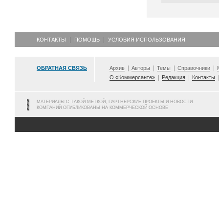
КОНТАКТЫ
ПОМОЩЬ
УСЛОВИЯ ИСПОЛЬЗОВАНИЯ
ОБРАТНАЯ СВЯЗЬ
Архив
Авторы
Темы
Справочники
О «Коммерсанте»
Редакция
Контакты
МАТЕРИАЛЫ С ТАКОЙ МЕТКОЙ, ПАРТНЕРСКИЕ ПРОЕКТЫ И НОВОСТИ
КОМПАНИЙ ОПУБЛИКОВАНЫ НА КОММЕРЧЕСКОЙ ОСНОВЕ