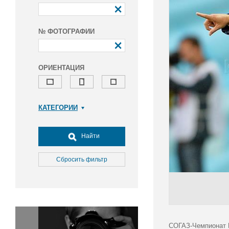
№ ФОТОГРАФИИ
ОРИЕНТАЦИЯ
КАТЕГОРИИ
Армия и ВПК
Досуг, туризм и отдых
Найти
Культура
Медицина
Сбросить фильтр
Наука
Образование
Общество
Окружающая среда
Политика
СОГАЗ-Чемпионат Р