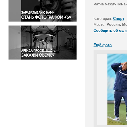
Правосудие
матча между коман
Происшествия и конфликты
Религия
Категория:
Спорт
Место:
Россия, Мо
Светская жизнь
Сообщить об оши
Спорт
Экология
Ещё фото
Экономика и бизнес