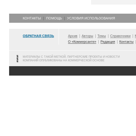
КОНТАКТЫ
ПОМОЩЬ
УСЛОВИЯ ИСПОЛЬЗОВАНИЯ
ОБРАТНАЯ СВЯЗЬ
Архив
Авторы
Темы
Справочники
О «Коммерсанте»
Редакция
Контакты
МАТЕРИАЛЫ С ТАКОЙ МЕТКОЙ, ПАРТНЕРСКИЕ ПРОЕКТЫ И НОВОСТИ
КОМПАНИЙ ОПУБЛИКОВАНЫ НА КОММЕРЧЕСКОЙ ОСНОВЕ