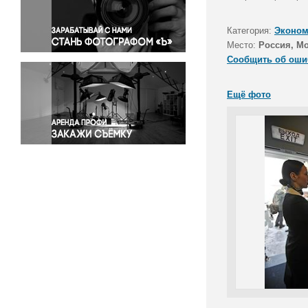
Правосудие
Происшествия и конфликты
Категория:
Эконом
Религия
Место:
Россия, М
Сообщить об оши
Светская жизнь
Спорт
Ещё фото
Экология
Экономика и бизнес