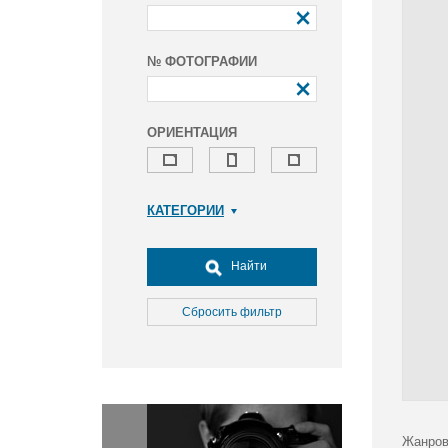
№ ФОТОГРАФИИ
ОРИЕНТАЦИЯ
КАТЕГОРИИ
Армия и ВПК
Досуг, туризм и отдых
Найти
Культура
Медицина
Сбросить фильтр
Наука
Образование
Общество
Окружающая среда
Политика
Жанров