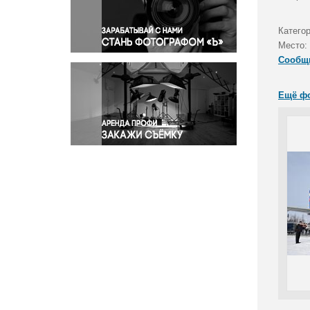
Правосудие
Происшествия и конфликты
Катего
Религия
Место:
Сообщ
Светская жизнь
Спорт
Ещё ф
Экология
Экономика и бизнес