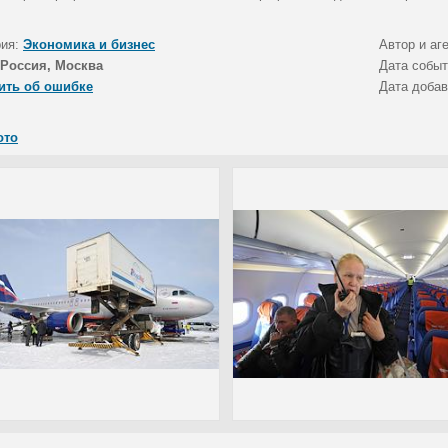
рия:
Экономика и бизнес
Автор и аг
Россия, Москва
Дата собы
ить об ошибке
Дата доба
ото