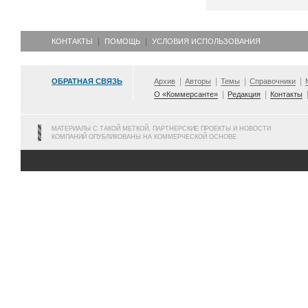
КОНТАКТЫ
ПОМОЩЬ
УСЛОВИЯ ИСПОЛЬЗОВАНИЯ
ОБРАТНАЯ СВЯЗЬ
Архив
Авторы
Темы
Справочники
О «Коммерсанте»
Редакция
Контакты
МАТЕРИАЛЫ С ТАКОЙ МЕТКОЙ, ПАРТНЕРСКИЕ ПРОЕКТЫ И НОВОСТИ
КОМПАНИЙ ОПУБЛИКОВАНЫ НА КОММЕРЧЕСКОЙ ОСНОВЕ