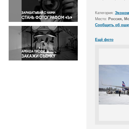
Правосудие
Происшествия и конфликты
Категория:
Эконом
Религия
Место:
Россия, М
Сообщить об оши
Светская жизнь
Спорт
Ещё фото
Экология
Экономика и бизнес