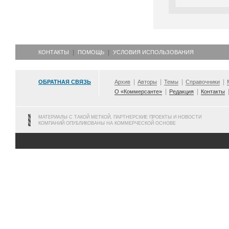
КОНТАКТЫ
ПОМОЩЬ
УСЛОВИЯ ИСПОЛЬЗОВАНИЯ
ОБРАТНАЯ СВЯЗЬ
Архив
Авторы
Темы
Справочники
О «Коммерсанте»
Редакция
Контакты
МАТЕРИАЛЫ С ТАКОЙ МЕТКОЙ, ПАРТНЕРСКИЕ ПРОЕКТЫ И НОВОСТИ
КОМПАНИЙ ОПУБЛИКОВАНЫ НА КОММЕРЧЕСКОЙ ОСНОВЕ