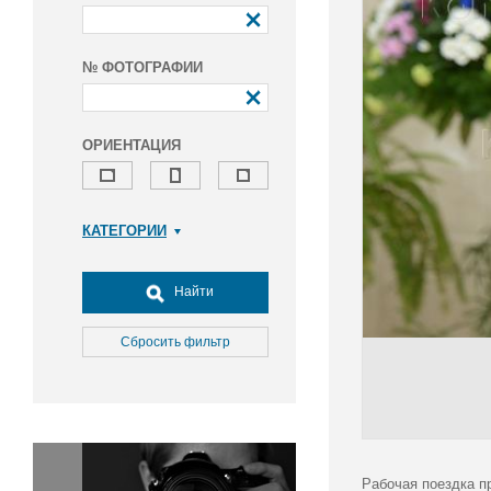
№ ФОТОГРАФИИ
ОРИЕНТАЦИЯ
КАТЕГОРИИ
Армия и ВПК
Досуг, туризм и отдых
Найти
Культура
Медицина
Сбросить фильтр
Наука
Образование
Общество
Окружающая среда
Политика
Рабочая поездка п