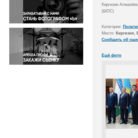
Правосудие
Киргизии Алмазбек
(ШОС).
Происшествия и конфликты
Религия
Категория:
Полити
Светская жизнь
Место:
Киргизия,
Спорт
Сообщить об оши
Экология
Экономика и бизнес
Ещё фото