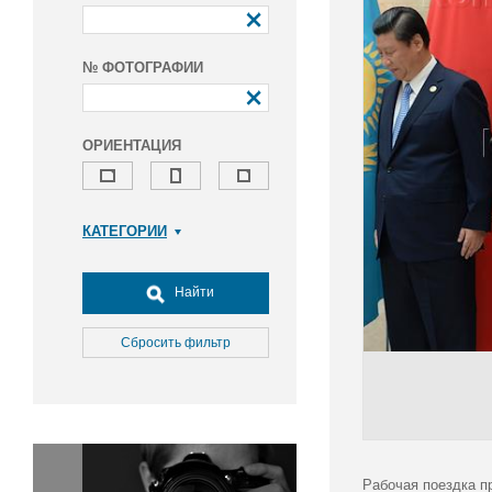
№ ФОТОГРАФИИ
ОРИЕНТАЦИЯ
КАТЕГОРИИ
Армия и ВПК
Досуг, туризм и отдых
Найти
Культура
Медицина
Сбросить фильтр
Наука
Образование
Общество
Окружающая среда
Политика
Рабочая поездка п