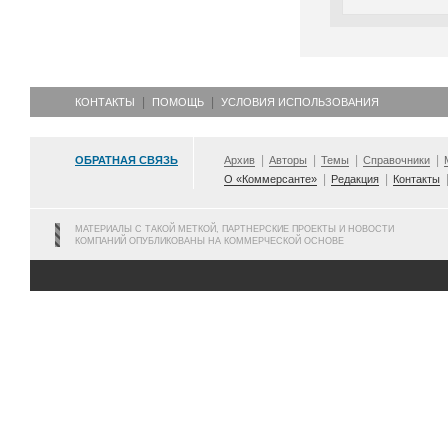
КОНТАКТЫ
ПОМОЩЬ
УСЛОВИЯ ИСПОЛЬЗОВАНИЯ
ОБРАТНАЯ СВЯЗЬ
Архив
Авторы
Темы
Справочники
О «Коммерсанте»
Редакция
Контакты
МАТЕРИАЛЫ С ТАКОЙ МЕТКОЙ, ПАРТНЕРСКИЕ ПРОЕКТЫ И НОВОСТИ
КОМПАНИЙ ОПУБЛИКОВАНЫ НА КОММЕРЧЕСКОЙ ОСНОВЕ