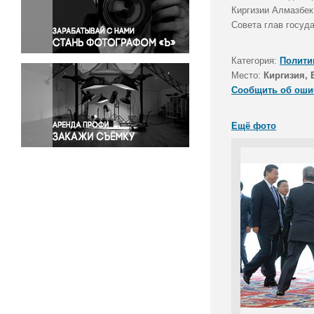
Правосудие
Киргизии Алмазбек
Совета глав госуд
Происшествия и конфликты
Религия
Категория:
Полити
Светская жизнь
Место:
Киргизия,
Спорт
Сообщить об оши
Экология
Экономика и бизнес
Ещё фото