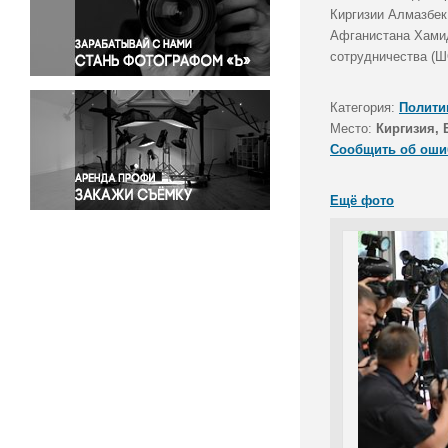
Правосудие
Киргизии Алмазбек
Афганистана Хамид
Происшествия и конфликты
сотрудничества (Ш
Религия
Светская жизнь
Категория:
Полити
Спорт
Место:
Киргизия,
Экология
Сообщить об оши
Экономика и бизнес
Ещё фото