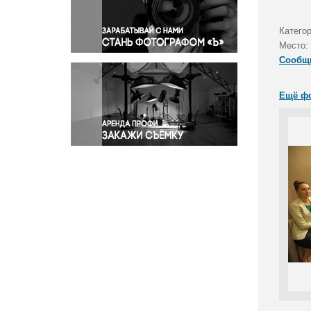
Правосудие
Происшествия и конфликты
Катего
Религия
Место:
Сообщ
Светская жизнь
Спорт
Ещё ф
Экология
Экономика и бизнес