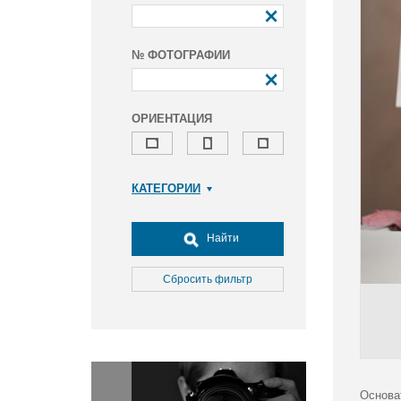
№ ФОТОГРАФИИ
ОРИЕНТАЦИЯ
КАТЕГОРИИ
Армия и ВПК
Досуг, туризм и отдых
Найти
Культура
Медицина
Сбросить фильтр
Наука
Образование
Общество
Окружающая среда
Политика
Основа