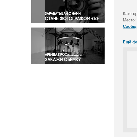
Правосудие
Происшествия и конфликты
Катего
Религия
Место:
Сообщ
Светская жизнь
Спорт
Ещё ф
Экология
Экономика и бизнес