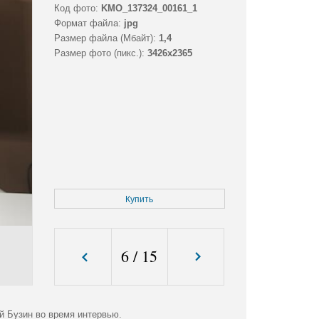
Код фото:
KMO_137324_00161_1
Формат файла:
jpg
Размер файла (Мбайт):
1,4
Размер фото (пикс.):
3426x2365
Купить
6
/
15
й Бузин во время интервью.