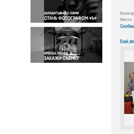
Правосудие
Происшествия и конфликты
Катего
Религия
Место:
Сообщ
Светская жизнь
Спорт
Ещё ф
Экология
Экономика и бизнес