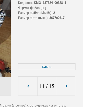
Код фото:
KMO_137324_00328_1
Формат файла:
jpg
Размер файла (Мбайт):
2
Размер фото (пикс.):
3677x2617
Купить
11
/
15
 Бузин (в центре) с сотрудниками агентства.