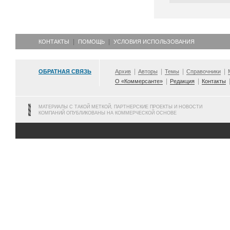
КОНТАКТЫ
ПОМОЩЬ
УСЛОВИЯ ИСПОЛЬЗОВАНИЯ
ОБРАТНАЯ СВЯЗЬ
Архив
Авторы
Темы
Справочники
О «Коммерсанте»
Редакция
Контакты
МАТЕРИАЛЫ С ТАКОЙ МЕТКОЙ, ПАРТНЕРСКИЕ ПРОЕКТЫ И НОВОСТИ
КОМПАНИЙ ОПУБЛИКОВАНЫ НА КОММЕРЧЕСКОЙ ОСНОВЕ