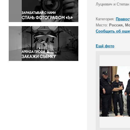
Правосудие
Луцкевич и Степан
Происшествия и конфликты
Религия
Категория:
Правос
Место:
Россия, М
Светская жизнь
Сообщить об оши
Спорт
Экология
Ещё фото
Экономика и бизнес