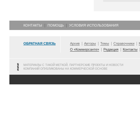
КОНТАКТЫ
ПОМОЩЬ
УСЛОВИЯ ИСПОЛЬЗОВАНИЯ
ОБРАТНАЯ СВЯЗЬ
Архив
Авторы
Темы
Справочники
О «Коммерсанте»
Редакция
Контакты
МАТЕРИАЛЫ С ТАКОЙ МЕТКОЙ, ПАРТНЕРСКИЕ ПРОЕКТЫ И НОВОСТИ
КОМПАНИЙ ОПУБЛИКОВАНЫ НА КОММЕРЧЕСКОЙ ОСНОВЕ