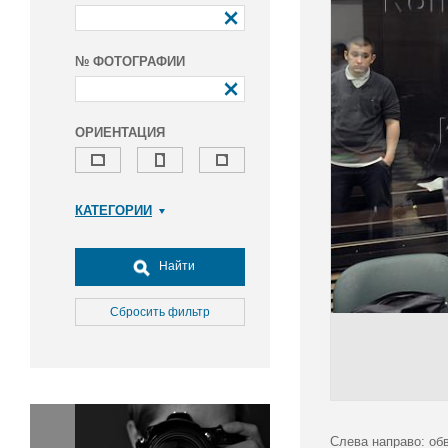
№ ФОТОГРАФИИ
ОРИЕНТАЦИЯ
КАТЕГОРИИ
Армия и ВПК
Досуг, туризм и отдых
Найти
Культура
Медицина
Сбросить фильтр
Наука
Образование
Общество
Окружающая среда
Политика
Слева направо: об