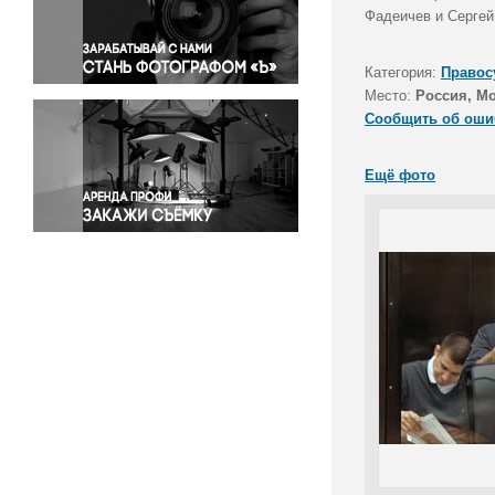
Правосудие
Фадеичев и Сергей
Происшествия и конфликты
Религия
Категория:
Правос
Место:
Россия, М
Светская жизнь
Сообщить об оши
Спорт
Экология
Ещё фото
Экономика и бизнес