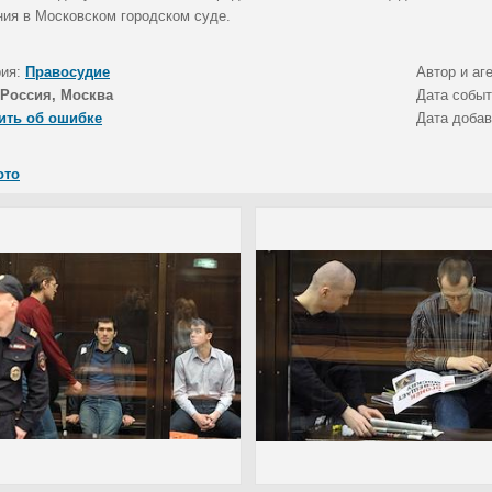
ния в Московском городском суде.
рия:
Правосудие
Автор и аг
Россия, Москва
Дата собы
ить об ошибке
Дата доба
ото