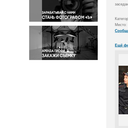
Правосудие
заседа
Происшествия и конфликты
Религия
Катего
Место:
Светская жизнь
Сообщ
Спорт
Экология
Ещё ф
Экономика и бизнес