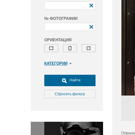
№ ФОТОГРАФИИ
ОРИЕНТАЦИЯ
КАТЕГОРИИ
Армия и ВПК
Досуг, туризм и отдых
Найти
Культура
Медицина
Сбросить фильтр
Наука
Образование
Общество
Окружающая среда
Политика
Обвиня