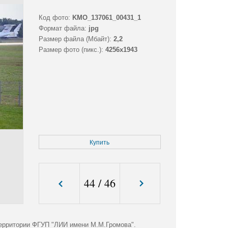
Код фото:
KMO_137061_00431_1
Формат файла:
jpg
Размер файла (Мбайт):
2,2
Размер фото (пикс.):
4256x1943
Купить
44
/
46
ерритории ФГУП "ЛИИ имени М.М.Громова".