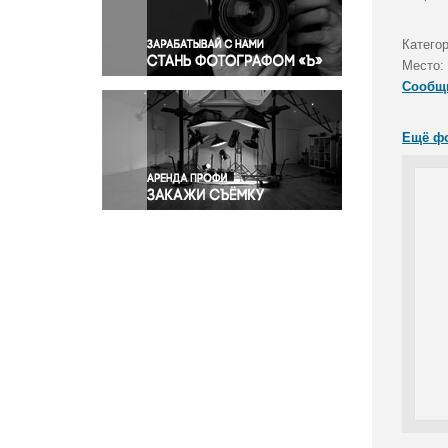
Правосудие
Происшествия и конфликты
Катего
Религия
Место:
Сообщ
Светская жизнь
Спорт
Ещё ф
Экология
Экономика и бизнес