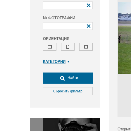
№ ФОТОГРАФИИ
ОРИЕНТАЦИЯ
КАТЕГОРИИ
Армия и ВПК
Досуг, туризм и отдых
Найти
Культура
Медицина
Сбросить фильтр
Наука
Образование
Общество
Окружающая среда
Политика
Открыт