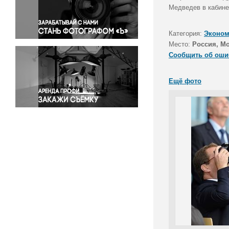
Правосудие
Медведев в кабине 
Происшествия и конфликты
Религия
Категория:
Эконом
Место:
Россия, М
Светская жизнь
Сообщить об оши
Спорт
Экология
Ещё фото
Экономика и бизнес