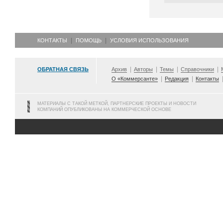
КОНТАКТЫ
ПОМОЩЬ
УСЛОВИЯ ИСПОЛЬЗОВАНИЯ
ОБРАТНАЯ СВЯЗЬ
Архив
Авторы
Темы
Справочники
О «Коммерсанте»
Редакция
Контакты
МАТЕРИАЛЫ С ТАКОЙ МЕТКОЙ, ПАРТНЕРСКИЕ ПРОЕКТЫ И НОВОСТИ
КОМПАНИЙ ОПУБЛИКОВАНЫ НА КОММЕРЧЕСКОЙ ОСНОВЕ