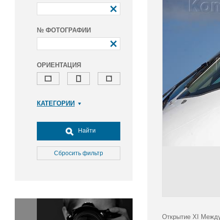
№ ФОТОГРАФИИ
ОРИЕНТАЦИЯ
КАТЕГОРИИ
Армия и ВПК
Досуг, туризм и отдых
Найти
Культура
Медицина
Сбросить фильтр
Наука
Образование
Общество
Окружающая среда
Политика
Открытие XI Между