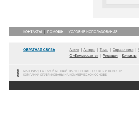
КОНТАКТЫ
ПОМОЩЬ
УСЛОВИЯ ИСПОЛЬЗОВАНИЯ
ОБРАТНАЯ СВЯЗЬ
Архив
Авторы
Темы
Справочники
О «Коммерсанте»
Редакция
Контакты
МАТЕРИАЛЫ С ТАКОЙ МЕТКОЙ, ПАРТНЕРСКИЕ ПРОЕКТЫ И НОВОСТИ
КОМПАНИЙ ОПУБЛИКОВАНЫ НА КОММЕРЧЕСКОЙ ОСНОВЕ