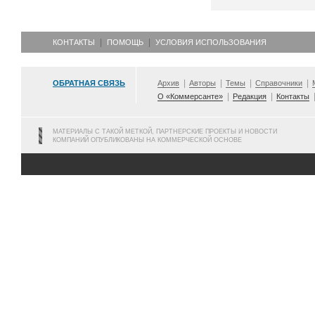
КОНТАКТЫ
ПОМОЩЬ
УСЛОВИЯ ИСПОЛЬЗОВАНИЯ
ОБРАТНАЯ СВЯЗЬ
Архив
Авторы
Темы
Справочники
О «Коммерсанте»
Редакция
Контакты
МАТЕРИАЛЫ С ТАКОЙ МЕТКОЙ, ПАРТНЕРСКИЕ ПРОЕКТЫ И НОВОСТИ
КОМПАНИЙ ОПУБЛИКОВАНЫ НА КОММЕРЧЕСКОЙ ОСНОВЕ