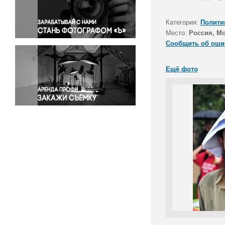
Правосудие
Происшествия и конфликты
Категория:
Полити
Религия
Место:
Россия, М
Сообщить об оши
Светская жизнь
Спорт
Ещё фото
Экология
Экономика и бизнес