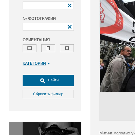
№ ФОТОГРАФИИ
ОРИЕНТАЦИЯ
КАТЕГОРИИ
Армия и ВПК
Досуг, туризм и отдых
Найти
Культура
Медицина
Сбросить фильтр
Наука
Образование
Общество
Окружающая среда
Политика
Митинг молодых уч