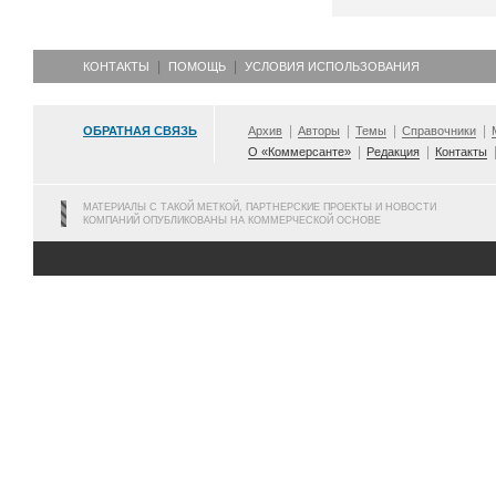
КОНТАКТЫ
ПОМОЩЬ
УСЛОВИЯ ИСПОЛЬЗОВАНИЯ
ОБРАТНАЯ СВЯЗЬ
Архив
Авторы
Темы
Справочники
О «Коммерсанте»
Редакция
Контакты
МАТЕРИАЛЫ С ТАКОЙ МЕТКОЙ, ПАРТНЕРСКИЕ ПРОЕКТЫ И НОВОСТИ
КОМПАНИЙ ОПУБЛИКОВАНЫ НА КОММЕРЧЕСКОЙ ОСНОВЕ