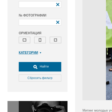
№ ФОТОГРАФИИ
ОРИЕНТАЦИЯ
КАТЕГОРИИ
Армия и ВПК
Досуг, туризм и отдых
Найти
Культура
Медицина
Сбросить фильтр
Наука
Образование
Общество
Окружающая среда
Политика
Митинг молодых уч