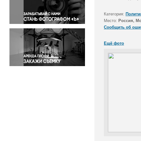
Правосудие
Происшествия и конфликты
Категория:
Полити
Религия
Место:
Россия, М
Сообщить об оши
Светская жизнь
Спорт
Ещё фото
Экология
Экономика и бизнес