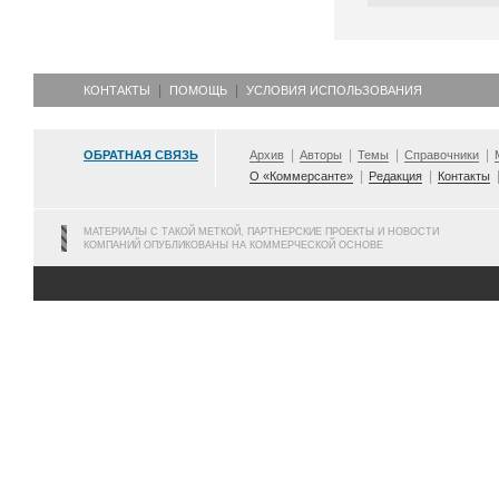
КОНТАКТЫ
ПОМОЩЬ
УСЛОВИЯ ИСПОЛЬЗОВАНИЯ
ОБРАТНАЯ СВЯЗЬ
Архив
Авторы
Темы
Справочники
О «Коммерсанте»
Редакция
Контакты
МАТЕРИАЛЫ С ТАКОЙ МЕТКОЙ, ПАРТНЕРСКИЕ ПРОЕКТЫ И НОВОСТИ
КОМПАНИЙ ОПУБЛИКОВАНЫ НА КОММЕРЧЕСКОЙ ОСНОВЕ