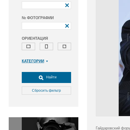
№ ФОТОГРАФИИ
ОРИЕНТАЦИЯ
КАТЕГОРИИ
Армия и ВПК
Досуг, туризм и отдых
Найти
Культура
Медицина
Сбросить фильтр
Наука
Образование
Общество
Окружающая среда
Политика
Гайдаровский фору