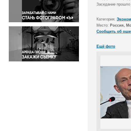
Правосудие
Заседание прошло 
Происшествия и конфликты
Религия
Категория:
Эконом
Место:
Россия, М
Светская жизнь
Сообщить об оши
Спорт
Экология
Ещё фото
Экономика и бизнес