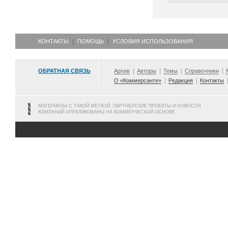
КОНТАКТЫ
ПОМОЩЬ
УСЛОВИЯ ИСПОЛЬЗОВАНИЯ
ОБРАТНАЯ СВЯЗЬ
Архив
Авторы
Темы
Справочники
О «Коммерсанте»
Редакция
Контакты
МАТЕРИАЛЫ С ТАКОЙ МЕТКОЙ, ПАРТНЕРСКИЕ ПРОЕКТЫ И НОВОСТИ
КОМПАНИЙ ОПУБЛИКОВАНЫ НА КОММЕРЧЕСКОЙ ОСНОВЕ