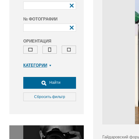
№ ФОТОГРАФИИ
ОРИЕНТАЦИЯ
КАТЕГОРИИ
Армия и ВПК
Досуг, туризм и отдых
Найти
Культура
Медицина
Сбросить фильтр
Наука
Образование
Общество
Окружающая среда
Политика
Гайдаровский фору