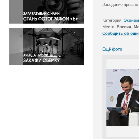
Правосудие
Заседание прошло 
Происшествия и конфликты
Религия
Категория:
Эконом
Место:
Россия, М
Светская жизнь
Сообщить об оши
Спорт
Экология
Ещё фото
Экономика и бизнес