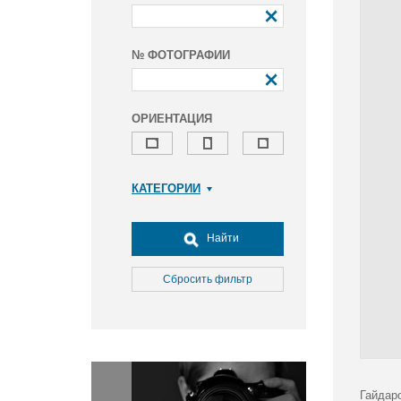
№ ФОТОГРАФИИ
ОРИЕНТАЦИЯ
КАТЕГОРИИ
Армия и ВПК
Досуг, туризм и отдых
Найти
Культура
Медицина
Сбросить фильтр
Наука
Образование
Общество
Окружающая среда
Политика
Гайдар