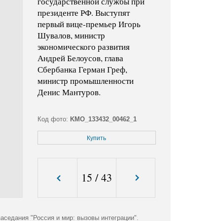
государственной службы при
президенте РФ. Выступят
первый вице-премьер Игорь
Шувалов, министр
экономического развития
Андрей Белоусов, глава
Сбербанка Герман Греф,
министр промышленности
Денис Мантуров.
Код фото:
KMO_133432_00462_1
Формат файла:
jpg
Купить
Размер файла (Мбайт):
4,8
Размер фото (пикс.):
2288x3681
15
/
43
аседания "Россия и мир: вызовы интеграции".