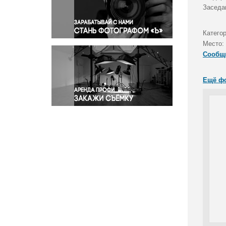
Правосудие
Заседа
Происшествия и конфликты
Религия
Катего
Место:
Светская жизнь
Сообщ
Спорт
Экология
Ещё ф
Экономика и бизнес