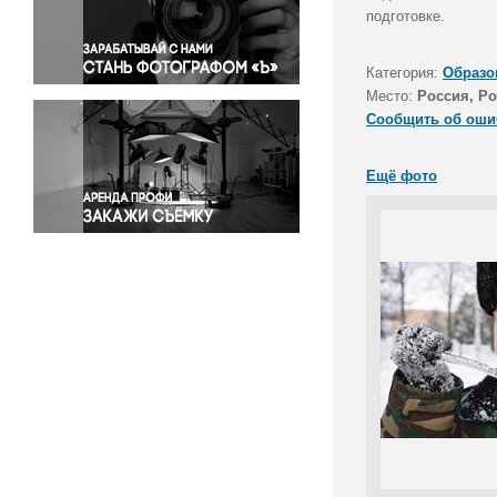
Правосудие
подготовке.
Происшествия и конфликты
Религия
Категория:
Образо
Место:
Россия, Ро
Светская жизнь
Сообщить об оши
Спорт
Экология
Ещё фото
Экономика и бизнес