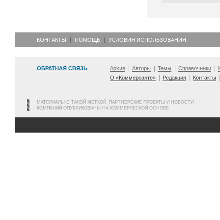
КОНТАКТЫ
ПОМОЩЬ
УСЛОВИЯ ИСПОЛЬЗОВАНИЯ
ОБРАТНАЯ СВЯЗЬ
Архив
Авторы
Темы
Справочники
О «Коммерсанте»
Редакция
Контакты
МАТЕРИАЛЫ С ТАКОЙ МЕТКОЙ, ПАРТНЕРСКИЕ ПРОЕКТЫ И НОВОСТИ
КОМПАНИЙ ОПУБЛИКОВАНЫ НА КОММЕРЧЕСКОЙ ОСНОВЕ