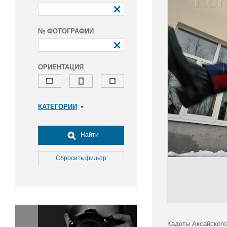
№ ФОТОГРАФИИ
ОРИЕНТАЦИЯ
КАТЕГОРИИ
Армия и ВПК
Досуг, туризм и отдых
Найти
Культура
Медицина
Сбросить фильтр
Наука
Образование
Общество
Окружающая среда
Политика
Кадеты Аксайского